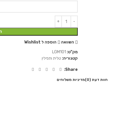
ה
השוואה
הוספה ל Wishlist
מק"ט:
LGM101
קטגוריה:
טלית ותפילין
Share:
חוות דעת (0)
מדיניות משלוחים