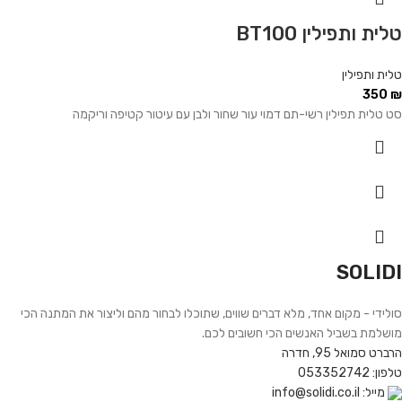
טלית ותפילין BT100
טלית ותפילין
350
₪
סט טלית תפילין רשי-תם דמוי עור שחור ולבן עם עיטור קטיפה וריקמה
SOLIDI
סולידי - מקום אחד, מלא דברים שווים, שתוכלו לבחור מהם וליצור את המתנה הכי
מושלמת בשביל האנשים הכי חשובים לכם.
הרברט סמואל 95, חדרה
טלפון: 053352742
מייל: info@solidi.co.il