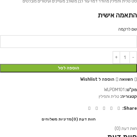
סט טלית ותפילין מהודר דמוי עור לבן משולב מעויינים ועיטורים מובלטים
התאמה אישית
שם לרקמה
הוספה לסל
השוואה
הוספה ל Wishlist
מק"ט:
WLPDM101
קטגוריה:
טלית ותפילין
Share:
חוות דעת (0)
מדיניות משלוחים
חוות דעת (0)