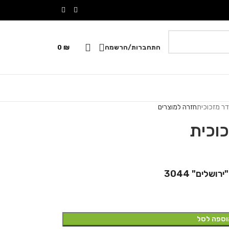
התחברות/הרשמה
₪
0
ר מזכוכית
חזרה למוצרים
וכית
לים" 3044
וספה לסל