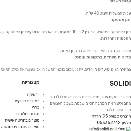
עלות משלוח
:
עלות המשלוח הינה: 40 ש"ח.
זמן אספקה
:
זמן האספקה הממוצע הינו בין 2 ל-10 ימי עסקים. באזורים מרוחקים זמן האספקה עשוי להיות ארוך יותר.
החלפות והחזרות
:
על פי חוק הגנת הצרכן - פירוט בתקנון האתר.
מדיניות מיוחדת בתקופות עומס
:
במהלך חגים ומועדים מיוחדים, ייתכן עיכוב בזמני המשלוח. אנו נעשה את מירב המאמ
SOLIDI
קטגוריות
יודאיקה
סולידי - מקום אחד, מלא דברים שווים, שתוכלו לבחור
כוסות ובקבוקים
מהם וליצור את המתנה הכי מושלמת בשביל האנשים
כללי
הכי חשובים לכם.
מגבות וחלוקים
הרברט סמואל 95, חדרה
מוצרים בחריטה אישית
טלפון: 053352742
מוצרים עם הדפס תמונה א
מייל: info@solidi.co.il